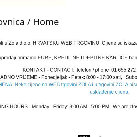
ovnica / Home
šli u Zola d.o.o. HRVATSKU WEB TRGOVINU Cijene su iskaz
oprodaji primamo EURE, KREDITNE I DEBITNE KARTICE bana
KONTAKT - CONTACT: telefon / phone 01 655 2727
ADNO VRIJEME - Ponedjeljak - Petak: 8:00 - 17:00 sati, Subo
A: Neke cijene na WEB trgovini ZOLA i u trgovini ZOLA nisu i
usklađenje cijena.
G HOURS - Monday - Friday: 8:00 AM - 5:00 PM We are close