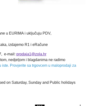
ane u EURIMA i uključuju PDV,
ka, izdajemo R1 i eRačune
, e-mail:
prodaja1@zola.hr
tom, nedjeljom i blagdanima ne radimo
ste. Provjerite sa trgovcem u maloprodaji za
d on Saturday, Sunday and Public holidays